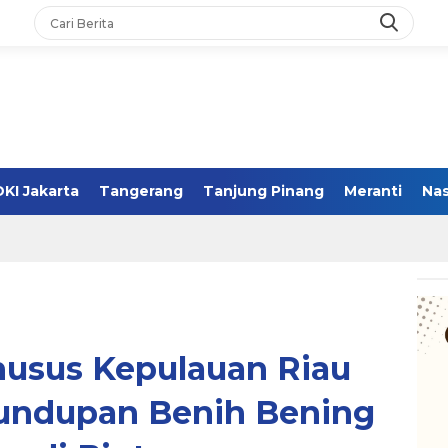
DKI Jakarta
Tangerang
Tanjung Pinang
Meranti
Nas
usus Kepulauan Riau
undupan Benih Bening