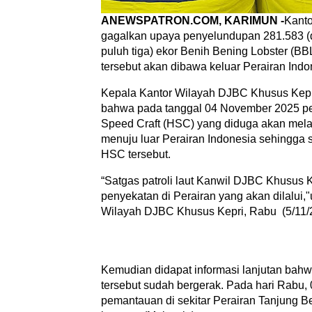
ANEWSPATRON.COM, KARIMUN -
Kanto
gagalkan upaya penyelundupan 281.583 (du
puluh tiga) ekor Benih Bening Lobster (BB
tersebut akan dibawa keluar Perairan Indon
Kepala Kantor Wilayah DJBC Khusus Kep
bahwa pada tanggal 04 November 2025 pe
Speed Craft (HSC) yang diduga akan mel
menuju luar Perairan Indonesia sehingga 
HSC tersebut.
“Satgas patroli laut Kanwil DJBC Khusu
penyekatan di Perairan yang akan dilalui,
Wilayah DJBC Khusus Kepri, Rabu (5/11/
Kemudian didapat informasi lanjutan bah
tersebut sudah bergerak. Pada hari Rabu, 
pemantauan di sekitar Perairan Tanjung B