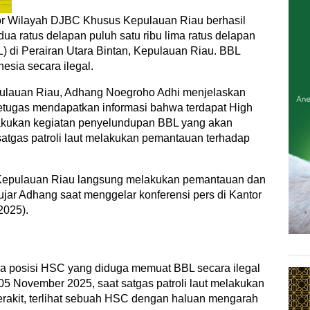
r Wilayah DJBC Khusus Kepulauan Riau berhasil
a ratus delapan puluh satu ribu lima ratus delapan
L) di Perairan Utara Bintan, Kepulauan Riau. BBL
esia secara ilegal.
ulauan Riau, Adhang Noegroho Adhi menjelaskan
tugas mendapatkan informasi bahwa terdapat High
akukan kegiatan penyelundupan BBL yang akan
satgas patroli laut melakukan pemantauan terhadap
s Kepulauan Riau langsung melakukan pemantauan dan
"ujar Adhang saat menggelar konferensi pers di Kantor
2025).
wa posisi HSC yang diduga memuat BBL secara ilegal
05 November 2025, saat satgas patroli laut melakukan
erakit, terlihat sebuah HSC dengan haluan mengarah