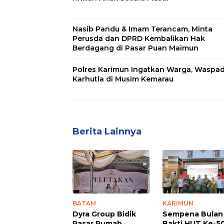
Nasib Pandu & Imam Terancam, Minta
Perusda dan DPRD Kembalikan Hak
Berdagang di Pasar Puan Maimun
Polres Karimun Ingatkan Warga, Waspa
Karhutla di Musim Kemarau
Berita Lainnya
BATAM
KARIMUN
Dyra Group Bidik
Sempena Bulan
Pasar Rumah
Bakti HUT Ke-50