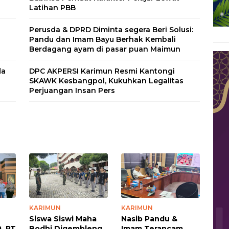
Latihan PBB
Perusda & DPRD Diminta segera Beri Solusi:
Pandu dan Imam Bayu Berhak Kembali
Berdagang ayam di pasar puan Maimun
da
DPC AKPERSI Karimun Resmi Kantongi
SKAWK Kesbangpol, Kukuhkan Legalitas
Perjuangan Insan Pers
KARIMUN
KARIMUN
Siswa Siswi Maha
Nasib Pandu &
, PT
Bodhi Digembleng
Imam Terancam,