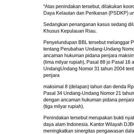
“Atas penindakan tersebut, dilakukan ko
Daya Kelautan dan Perikanan (PSDKP) unt
Sedangkan penanganan kasus sedang dil
Khusus Kepulauan Riau.
Penyelundupan BBL tersebut melanggar 
tentang Perubahan Undang-Undang Nomo
ancaman hukuman pidana penjara maksima
(lima milyar rupiah), Pasal 88 jo Pasal 16 
UndangUndang Nomor 31 tahun 2004 ten
penjara
maksimal 8 (delapan) tahun dan denda Rp 1
Pasal 34 Undang-Undang Nomor 21 tahun 
dengan ancaman hukuman pidana penjara m
(tiga milyar rupiah).
Penindakan tersebut merupakan bukti nya
daya alam Indonesia. Kantor Wilayah DJB
meningkatkan sinergitas pengawasan da