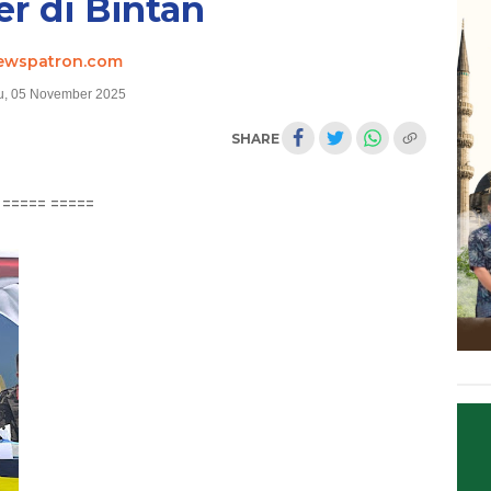
er di Bintan
ewspatron.com
, 05 November 2025
SHARE
===== =====