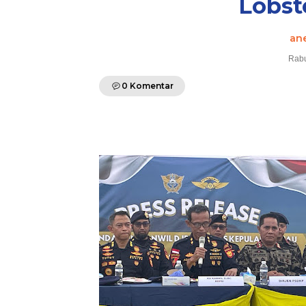
Lobst
an
Rabu
0 Komentar