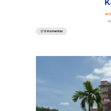
K
an
Ra
0 Komentar