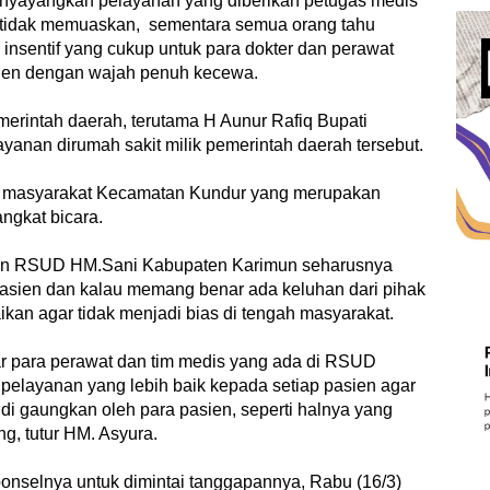
menyayangkan pelayanan yang diberikan petugas medis
t tidak memuaskan, sementara semua orang tahu
insentif yang cukup untuk para dokter dan perawat
asien dengan wajah penuh kecewa.
emerintah daerah, terutama H Aunur Rafiq Bupati
anan dirumah sakit milik pemerintah daerah tersebut.
h masyarakat Kecamatan Kundur yang merupakan
gkat bicara.
an RSUD HM.Sani Kabupaten Karimun seharusnya
pasien dan kalau memang benar ada keluhan dari pihak
ikan agar tidak menjadi bias di tengah masyarakat.
ar para perawat dan tim medis yang ada di RSUD
layanan yang lebih baik kepada setiap pasien agar
di gaungkan oleh para pasien, seperti halnya yang
g, tutur HM. Asyura.
ponselnya untuk dimintai tanggapannya, Rabu (16/3)