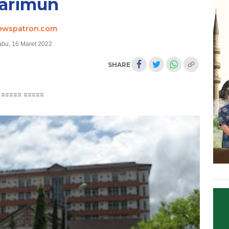
arimun
ewspatron.com
bu, 16 Maret 2022
SHARE
===== =====