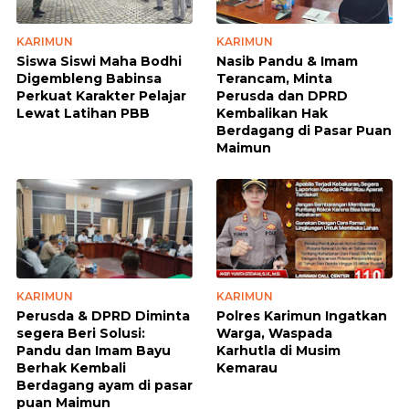
KARIMUN
KARIMUN
Siswa Siswi Maha Bodhi
Nasib Pandu & Imam
Digembleng Babinsa
Terancam, Minta
Perkuat Karakter Pelajar
Perusda dan DPRD
Lewat Latihan PBB
Kembalikan Hak
Berdagang di Pasar Puan
Maimun
KARIMUN
KARIMUN
Perusda & DPRD Diminta
Polres Karimun Ingatkan
segera Beri Solusi:
Warga, Waspada
Pandu dan Imam Bayu
Karhutla di Musim
Berhak Kembali
Kemarau
Berdagang ayam di pasar
puan Maimun